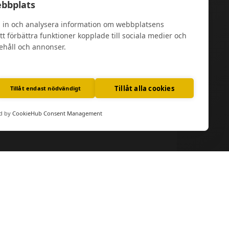
bbplats
la in och analysera information om webbplatsens
t förbättra funktioner kopplade till sociala medier och
nehåll och annonser.
Tillåt alla cookies
Tillåt endast nödvändigt
d by
CookieHub Consent Management
törre bokningar tas även emot utanför
takta oss på 011-88188 eller
ping.se
så hjälper vi dig!