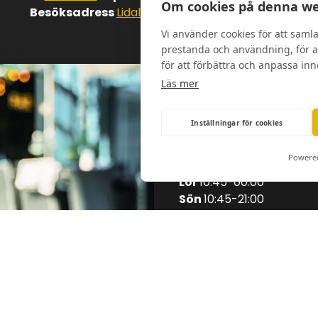
Om cookies på denna we
Besöksadress
Lidaleden 12, 603 59 Norrköping
Vi använder cookies för att sam
prestanda och användning, för at
för att förbättra och anpassa in
Läs mer
Öppettider
Inställningar för cookies
Mån – Tors
10:45-21:00
Powere
Fre
10:45-00:00
Lör
10:45-00:00
Sön
10:45-21:00
Konferenser och andra s
ordinarie öppettider. Kon
info@eventcenternorrko