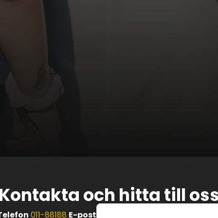
Kontakta och hitta till os
Telefon
011-88188
E-post
info@eventcenternorrkoping.s