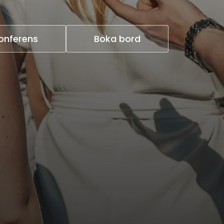
onferens
Boka bord