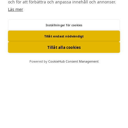
och för att förbättra och anpassa innehåll och annonser.
Läs mer
Inställningar för cookies
Nytt hos oss
Tillåt endast nödvändigt
Tillåt alla cookies
Ta del av våra senaste nyheter och kampanjer
Powered by
CookieHub Consent Management
Boka aktiviteter
Ring oss
Skicka e-post