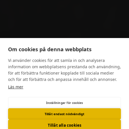
Om cookies på denna webbplats
Vi använder cookies för att samla in och analysera
information om webbplatsens prestanda och användning,
för att förbättra funktioner kopplade till sociala medier
och för att förbättra och anpassa innehåll och annonser.
Läs mer
The Challenge
Inställningar för cookies
Tillåt endast nödvändigt
Upplev spänningen i ”Sandbox”, utmana rörligheten i
Tillåt alla cookies
”Twister” och tillsammans med dina lagkamrater kör