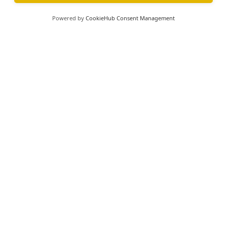
du ”Stenåldersbilen” i mål.
Powered by
CookieHub Consent Management
Boka nu
Företagspaket
Familjepaket